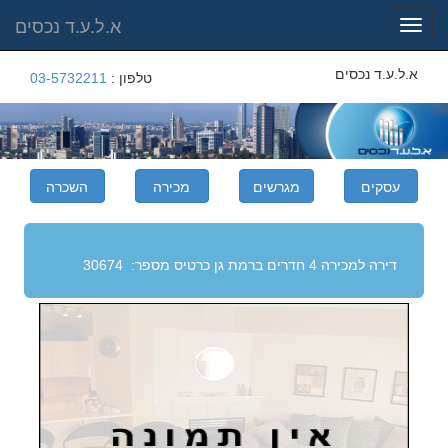
א.ל.ע.ד נכסים
Toggle
navigation
א.ל.ע.ד נכסים
טלפון :
03-5732211
דירה למכירה 4 חדרים ברמת גן
כרטיס מספר:
30674