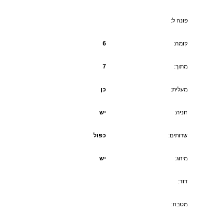
פונה ל:
קומה:
6
מתוך:
7
מעלית:
כן
חניה:
יש
שרותים:
כפול
מיזוג:
יש
דוד:
מטבח: