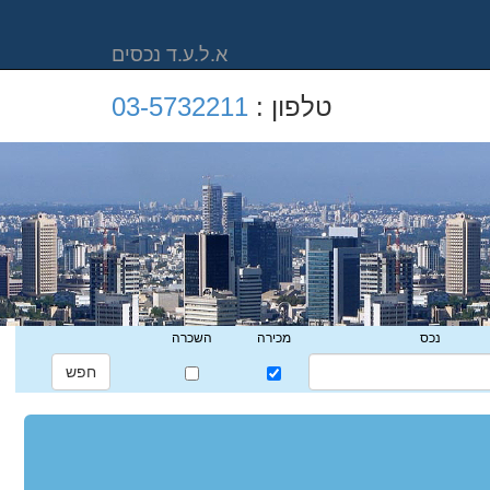
א.ל.ע.ד נכסים
טלפון :
03-5732211
נכס
מכירה
השכרה