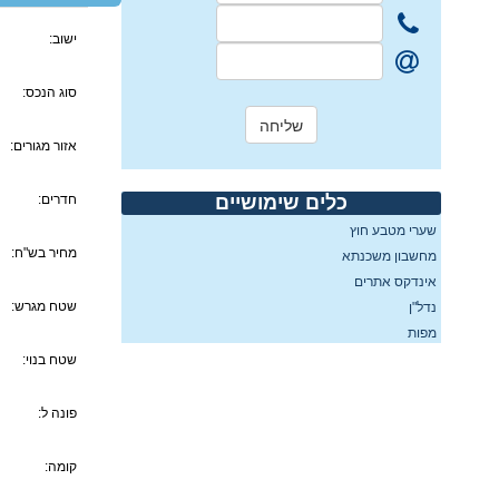
ישוב:
סוג הנכס:
אזור מגורים:
כלים שימושיים
חדרים:
שערי מטבע חוץ
מחיר בש"ח:
מחשבון משכנתא
אינדקס אתרים
שטח מגרש:
נדל"ן
מפות
שטח בנוי:
פונה ל:
קומה: