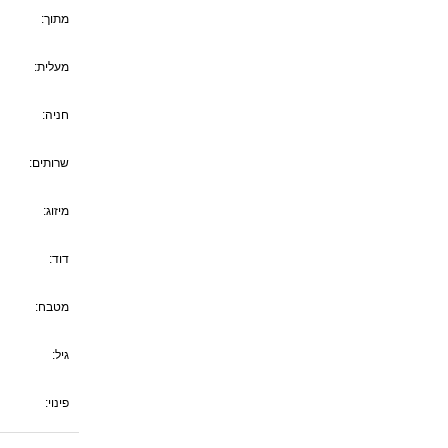
מתוך:
מעלית:
חניה:
שרותים:
מיזוג:
דוד:
מטבח:
גיל:
פינוי: