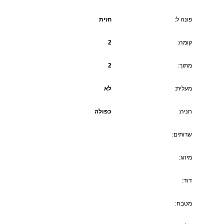
פונה ל:
חזית
קומה:
2
מתוך:
2
מעלית:
לא
חניה:
כפולה
שרותים:
מיזוג:
דוד:
מטבח: