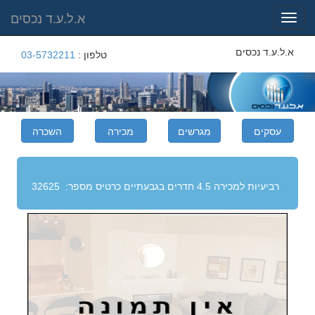
א.ל.ע.ד נכסים
Toggle
navigation
א.ל.ע.ד נכסים
טלפון :
03-5732211
רביעיות למכירה 4.5 חדרים בגבעתיים
כרטיס מספר:
32625