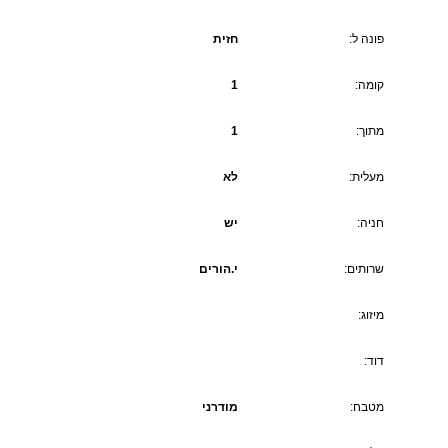
פונה ל:
חזית
קומה:
1
מתוך:
1
מעלית:
לא
חניה:
יש
שרותים:
י.הורים
מיזוג:
דוד:
מטבח:
מודרני