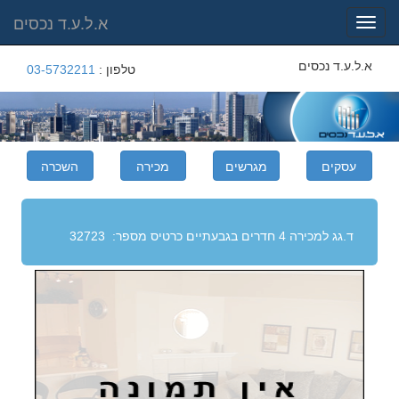
א.ל.ע.ד נכסים
Toggle
navigation
א.ל.ע.ד נכסים
טלפון :
03-5732211
ד.גג למכירה 4 חדרים בגבעתיים
כרטיס מספר:
32723