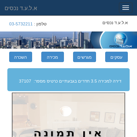
א.ל.ע.ד נכסים
Toggle
navigation
א.ל.ע.ד נכסים
טלפון :
03-5732211
דירה למכירה 3.5 חדרים בגבעתיים
כרטיס מספר:
37107