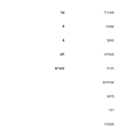
פונה ל:
צד
קומה:
4
מתוך:
4
מעלית:
לא
חניה:
מגרש
שרותים:
מיזוג:
דוד:
מטבח: