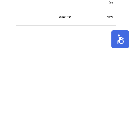
גיל:
פינוי:
עד שנה
הערות:
נגיעה ממתחם G כיכר המדינה ורכבת צפוו בביניין
יוקרתי. 3חד מרווחת בקומה גבוהה עם נוף מהפנט.מחסן חדר
ארונות יח הורים.