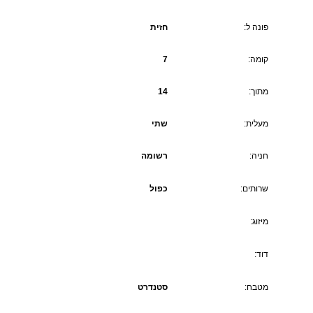
פונה ל:
חזית
קומה:
7
מתוך:
14
מעלית:
שתי
חניה:
רשומה
שרותים:
כפול
מיזוג:
דוד:
מטבח:
סטנדרט