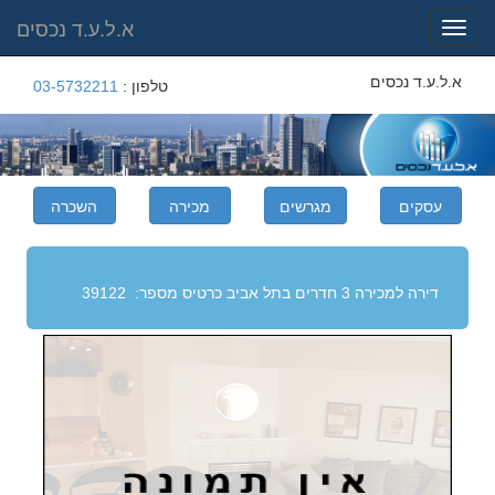
א.ל.ע.ד נכסים
Toggle
navigation
א.ל.ע.ד נכסים
טלפון :
03-5732211
דירה למכירה 3 חדרים בתל אביב
כרטיס מספר:
39122